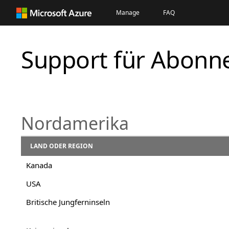
Manage
FAQ
Support für Abonn
Nordamerika
LAND ODER REGION
Kanada
USA
Britische Jungferninseln